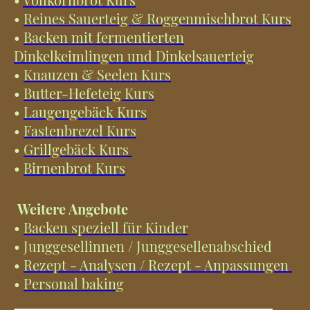
•
Reines Sauerteig & Roggenmischbrot Kurs
•
Backen mit fermentierten
Dinkelkeimlingen und Dinkelsauerteig
•
Knauzen & Seelen Kurs
•
Butter-Hefeteig Kurs
•
Laugengebäck Kurs
•
Fastenbrezel Kurs
•
Grillgebäck Kurs
•
Birnenbrot Kurs
Weitere Angebote
•
Backen speziell für Kinder
• Junggesellinnen / Junggesellenabschied
•
Rezept - Analysen / Rezept - Anpassungen
•
Personal baking